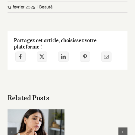
13 février 2025
|
Beauté
Partagez cet article, choisissez votre
plateforme !
Related Posts
Pourquoi
la
peau
Pourquoi certaines
perd-
imperfections