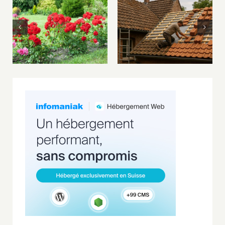
Rosiers buissons,
Nos astuces pour
grimpants ou tiges
rénover une toiture
: comment faire le
ancienne à
bon choix ?
Rixensart !