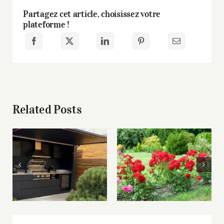
Partagez cet article, choisissez votre
plateforme !
Related Posts
Installer un
Rosiers buissons,
barbecue fixe dans
grimpants ou tiges
une cuisine
: comment faire le
extérieure : bonne
bon choix ?
ou mauvaise idée ?